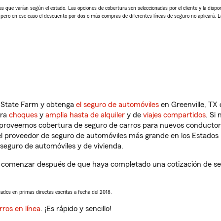
 que varían según el estado. Las opciones de cobertura son seleccionadas por el cliente y la disponib
, pero en ese caso el descuento por dos o más compras de diferentes líneas de seguro no aplicará. 
n State Farm y obtenga
el seguro de automóviles
en Greenville, TX 
tra
choques
y
amplia hasta de alquiler
y de
viajes compartidos
. Si
s proveemos cobertura de seguro de carros para nuevos conductores
l proveedor de seguro de automóviles más grande en los Estados
seguro de automóviles y de vivienda.
 a comenzar después de que haya completado una cotización de segu
sados en primas directas escritas a fecha del 2018.
rros en línea
. ¡Es rápido y sencillo!