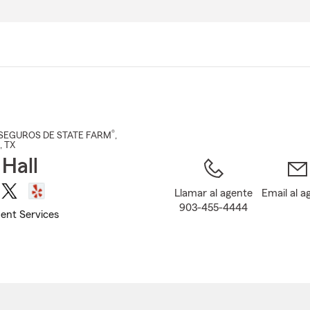
Pasar
al
contenido
principal
®
SEGUROS DE STATE FARM
,
, TX
 Hall
Llamar al agente
Email al a
903-455-4444
ent Services