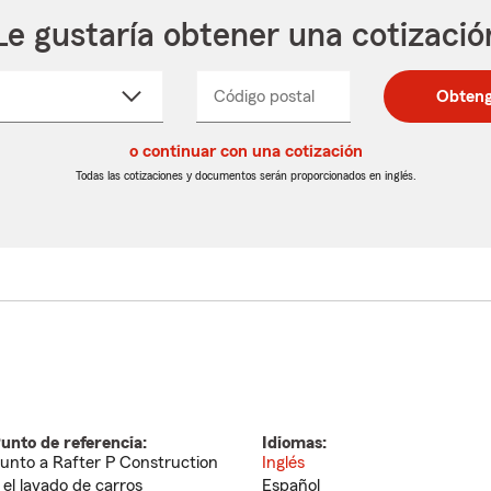
Le gustaría obtener una cotizació
cione
Código postal
Ingresa
Ingresa
Obteng
_____
un
un
re
código
código
cto
o continuar con una cotización
postal
postal
de
de
Todas las cotizaciones y documentos serán proporcionados en inglés.
egable
5
5
dígitos
dígitos
unto de referencia:
Idiomas:
unto a Rafter P Construction
Inglés
 el lavado de carros
Español