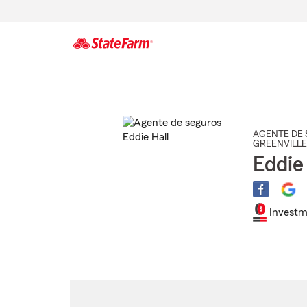
Comienzo
del
contenido
principal
AGENTE DE 
GREENVILLE
Eddie
Investm