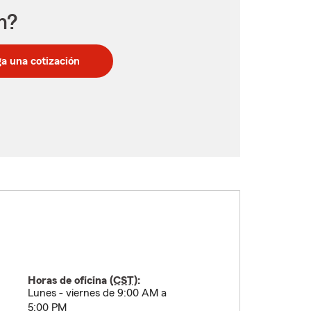
n?
a una cotización
Horas de oficina (
CST
):
Lunes - viernes de 9:00 AM a
5:00 PM