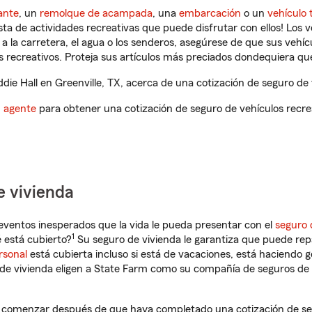
ante
, un
remolque de acampada
, una
embarcación
o un
vehículo 
ista de actividades recreativas que puede disfrutar con ellos! Los 
a la carretera, el agua o los senderos, asegúrese de que sus vehí
 recreativos. Proteja sus artículos más preciados dondequiera qu
ie Hall en Greenville, TX, acerca de una cotización de seguro de 
n agente
para obtener una cotización de seguro de vehículos recre
e vivienda
eventos inesperados que la vida le pueda presentar con el
seguro 
1
 está cubierto?
Su seguro de vivienda le garantiza que puede rep
rsonal
está cubierta incluso si está de vacaciones, está haciendo g
de vivienda eligen a State Farm como su compañía de seguros de 
 a comenzar después de que haya completado una cotización de se