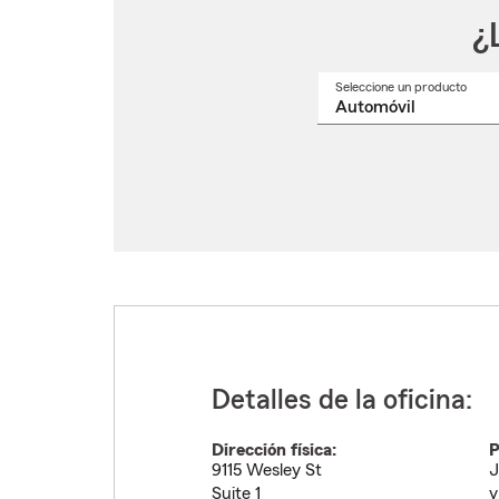
¿
Seleccione un producto
Selec
un
nomb
de
produ
del
menú
despl
Detalles de la oficina:
Dirección física:
P
9115 Wesley St
J
Suite 1
y